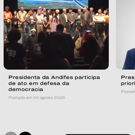
Presidenta da Andifes participa
Pres
de ato em defesa da
prio
democracia
Postad
Postada em 04 agosto 2026