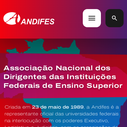
menu
search
Associação Nacional dos
Dirigentes das Instituições
Federais de Ensino Superior
Criada em
23 de maio de 1989
, a Andifes é a
representante oficial das universidades federais
na interlocução com os poderes Executivo,