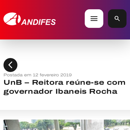
menu
search
chevron_left
Postada em 12 fevereiro 2019
UnB – Reitora reúne-se com
governador Ibaneis Rocha