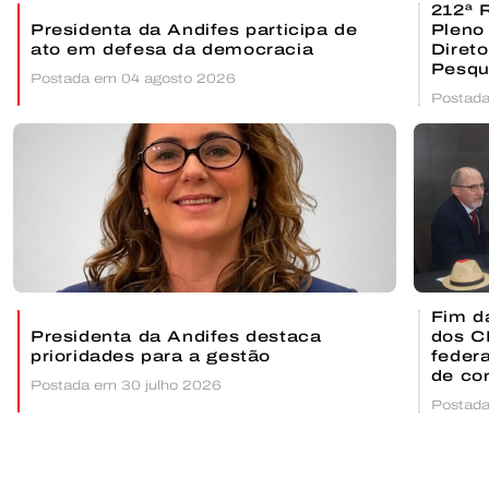
212ª 
Presidenta da Andifes participa de
Pleno
ato em defesa da democracia
Direto
Pesqu
Postada em 04 agosto 2026
celeb
Postada
Fim da
Presidenta da Andifes destaca
dos C
prioridades para a gestão
feder
de co
Postada em 30 julho 2026
Relat
Postada