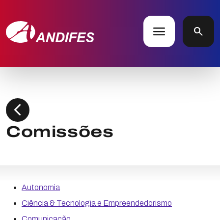
menu
search
chevron_left
Comissões
Autonomia
Ciência & Tecnologia e Empreendedorismo
Comunicação