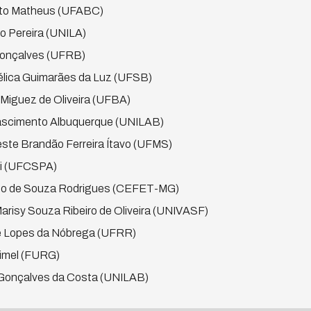
rto Matheus (UFABC)
o Pereira (UNILA)
Gonçalves (UFRB)
élica Guimarães da Luz (UFSB)
 Miguez de Oliveira (UFBA)
ascimento Albuquerque (UNILAB)
este Brandão Ferreira Ítavo (UFMS)
ffi (UFCSPA)
ado de Souza Rodrigues (CEFET-MG)
Marisy Souza Ribeiro de Oliveira (UNIVASF)
tre Lopes da Nóbrega (UFRR)
rimel (FURG)
e Gonçalves da Costa (UNILAB)