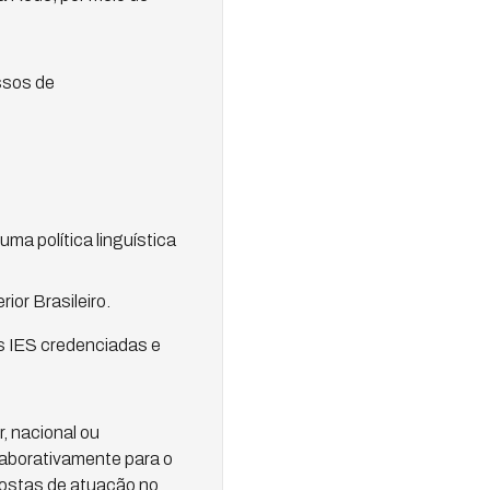
ssos de
ma política linguística
ior Brasileiro.
s IES credenciadas e
, nacional ou
laborativamente para o
postas de atuação no