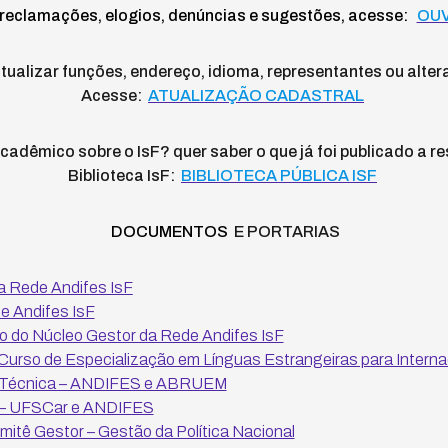
 reclamações, elogios, denúncias e sugestões, acesse:
OUV
tualizar funções, endereço, idioma, representantes ou alte
Acesse:
ATUALIZAÇÃO CADASTRAL
adêmico sobre o IsF? quer saber o que já foi publicado a 
Biblioteca IsF:
BIBLIOTECA PÚBLICA ISF
DOCUMENTOS
E PORTARIAS
a Rede Andifes IsF
de Andifes IsF
 do Núcleo Gestor da Rede Andifes IsF
Curso de Especialização em Línguas Estrangeiras para Intern
 Técnica – ANDIFES e ABRUEM
o – UFSCar e ANDIFES
tê Gestor – Gestão da Política Nacional