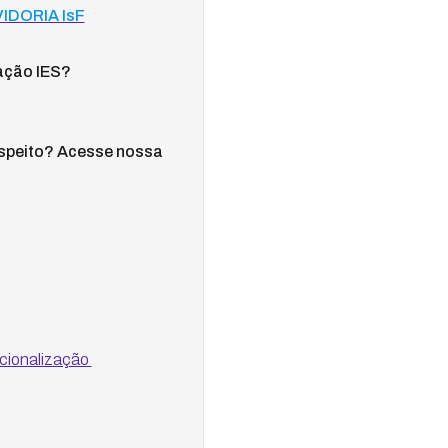
IDORIA IsF
ração IES?
respeito? Acesse nossa
acionalização