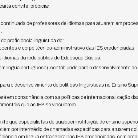
arta convite, propiciar:
 e continuada de professores de idiomas para atuarem em proce
,
e proficiência linguística de:
centes e corpo técnico-administrativo das IES credenciadas;
 idiomas da rede pública de Educação Básica;
em língua portuguesa), contribuindo para o desenvolvimento de u
para o desenvolvimento de políticas linguísticas no Ensino Super
ará em consonância com as políticas de internacionalização da
amentais que as IES se vincularem.
te que especialistas de qualquer instituição de ensino superior
nciem por intermédio de chamadas específicas para atuarem co
ficiência em língua estrangeira nas IES credenciadas, com pro