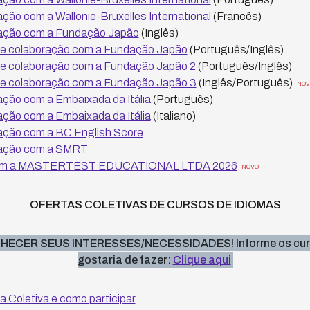
ão com a Wallonie-Bruxelles International
(Francês)
ação com a Fundação Japão
(Inglês)
de colaboração com a Fundação Japão
(Português/Inglês)
de colaboração com a Fundação Japão 2
(Português/Inglês)
de colaboração com a Fundação Japão 3
(Inglês/Português)
NOV
ção com a Embaixada da Itália
(Português)
ção com a Embaixada da Itália
(Italiano)
ção com a BC English Score
ação com a SMRT
a com a MASTERTEST EDUCATIONAL LTDA 2026
NOVO
OFERTAS COLETIVAS DE CURSOS DE IDIOMAS
ECER SEUS INTERESSES/NECESSIDADES! Informe os curso
gostaria de fazer:
Clique aqui
a Coletiva e como participar