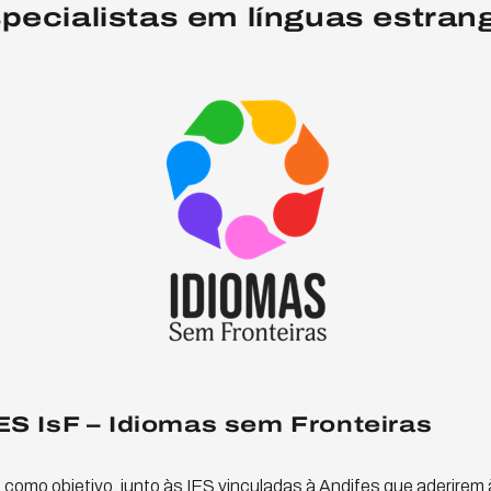
pecialistas em línguas estran
 IsF – Idiomas sem Fronteiras
como objetivo, junto às IES vinculadas à Andifes que aderirem 