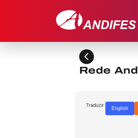
chevron_left
Rede Andi
Traduzir:
English