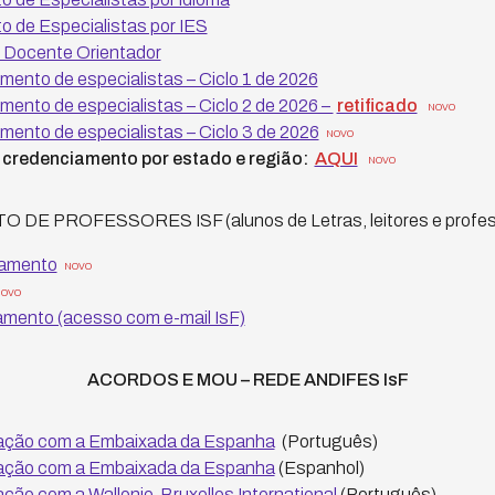
 de Especialistas por IES
Docente Orientador
ento de especialistas – Ciclo 1 de 2026
ento de especialistas – Ciclo 2 de 2026 –
retificado
NOVO
ento de especialistas – Ciclo 3 de 2026
NOVO
credenciamento por estado e região:
AQUI
NOVO
E PROFESSORES ISF (alunos de Letras, leitores e profes
iamento
NOVO
OVO
amento (acesso com e-mail IsF)
ACORDOS E MOU – REDE ANDIFES IsF
ação com a Embaixada da Espanha
(Português)
ação com a Embaixada da Espanha
(Espanhol)
ão com a Wallonie-Bruxelles International
(Português)