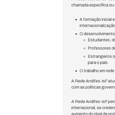
chamada específica ou c
A formação inicial
internacionalização
O desenvolvimento d
Estudantes, do
Professores de
Estrangeiros (
para o país.
O trabalho em rede 
A Rede Andifes-IsF atu
com as políticas govern
A Rede Andifes-IsF permi
internacional, se crede
aumento do nível de pro