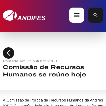
menu
search
chevron_left
Postada em 07 outubro 2008
Comissão de Recursos
Humanos se reúne hoje
A Comissão de Política de Recursos Humanos da Andifes
(CPRH), se reúne hoje, dia 8, na sede da Associação, em