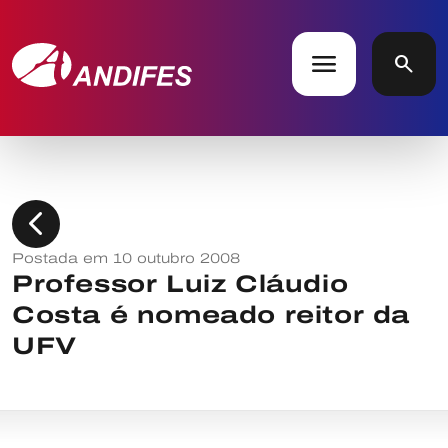
menu
search
chevron_left
Postada em 10 outubro 2008
Professor Luiz Cláudio
Costa é nomeado reitor da
UFV