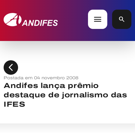
menu
search
chevron_left
Postada em 04 novembro 2008
Andifes lança prêmio
destaque de jornalismo das
IFES