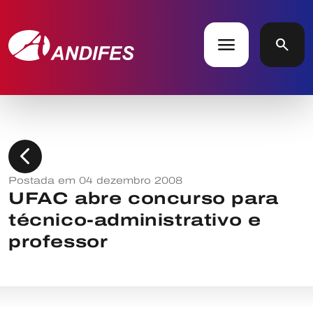
menu
search
chevron_left
Postada em 04 dezembro 2008
UFAC abre concurso para
técnico-administrativo e
professor