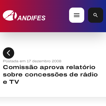
menu
search
chevron_left
Postada em 17 dezembro 2008
Comissão aprova relatório
sobre concessões de rádio
e TV