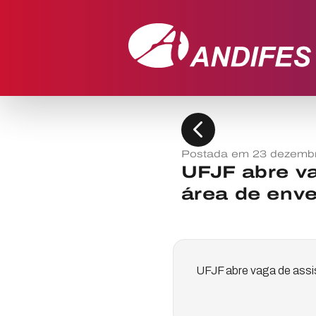
chevron_left
Postada em 23 dezemb
UFJF abre va
área de env
UFJF abre vaga de assis