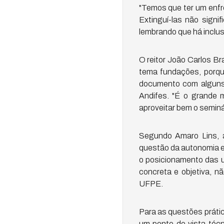
"Temos que ter um enfr
Extinguí-las não signi
lembrando que há inclus
O reitor João Carlos B
tema fundações, porqu
documento com alguns 
Andifes. "É o grande 
aproveitar bem o seminár
Segundo Amaro Lins, 
questão da autonomia e
o posicionamento das u
concreta e objetiva, n
UFPE.
Para as questões práti
um ponto de vista técni