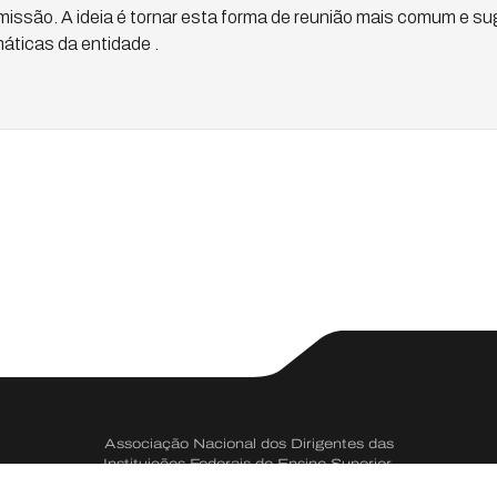
issão. A ideia é tornar esta forma de reunião mais comum e su
áticas da entidade .
Associação Nacional dos Dirigentes das
Instituições Federais de Ensino Superior.
CNPJ 73.334.666/0001-50