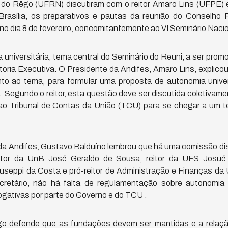
 do Rêgo (UFRN) discutiram com o reitor Amaro Lins (UFPE) e
rasília, os preparativos e pautas da reunião do Conselho 
no dia 8 de fevereiro, concomitantemente ao VI Seminário Nacio
universitária, tema central do Seminário do Reuni, a ser pro
oria Executiva. O Presidente da Andifes, Amaro Lins, explicou 
nto ao tema, para formular uma proposta de autonomia univer
. Segundo o reitor, esta questão deve ser discutida coletivamen
o Tribunal de Contas da União (TCU) para se chegar a um te
 da Andifes, Gustavo Balduíno lembrou que há uma comissão dis
itor da UnB José Geraldo de Sousa, reitor da UFS Josu
seppi da Costa e pró-reitor de Administração e Finanças d
retário, não há falta de regulamentação sobre autonomia un
gativas por parte do Governo e do TCU .
êgo defende que as fundações devem ser mantidas e a relaç