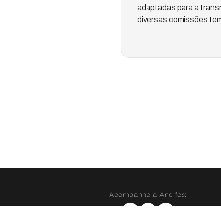
adaptadas para a transm
diversas comissões tem
Acompanhe a Andifes:
Instagram
X
YouTube