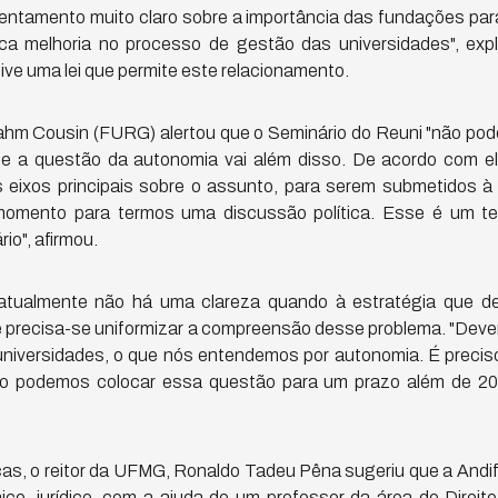
entamento muito claro sobre a importância das fundações para 
fica melhoria no processo de gestão das universidades", exp
ive uma lei que permite este relacionamento.
rahm Cousin (FURG) alertou que o Seminário do Reuni "não pod
e a questão da autonomia vai além disso. De acordo com el
eixos principais sobre o assunto, para serem submetidos à
momento para termos uma discussão política. Esse é um te
io", afirmou.
atualmente não há uma clareza quando à estratégia que de
 precisa-se uniformizar a compreensão desse problema. "Dev
niversidades, o que nós entendemos por autonomia. É preci
ão podemos colocar essa questão para um prazo além de 200
cas, o reitor da UFMG, Ronaldo Tadeu Pêna sugeriu que a Andif
co, jurídico, com a ajuda de um professor da área de Direito