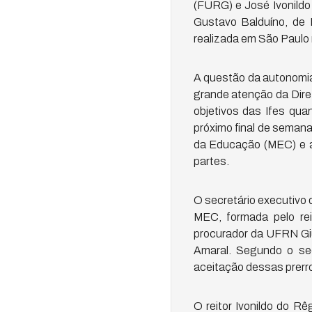
(FURG) e José Ivonildo
Gustavo Balduíno, de B
realizada em São Paulo 
A questão da autonomia 
grande atenção da Diret
objetivos das Ifes qua
próximo final de semana
da Educação (MEC) e a
partes.
O secretário executivo
MEC, formada pelo re
procurador da UFRN Giu
Amaral. Segundo o sec
aceitação dessas prerro
O reitor Ivonildo do R