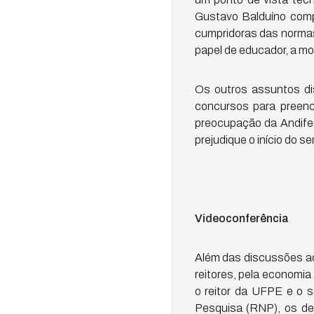
Gustavo Balduíno com
cumpridoras das normas 
papel de educador, a mor
Os outros assuntos di
concursos para preenc
preocupação da Andife
prejudique o início do s
Videoconferência
Além das discussões ac
reitores, pela economia
o reitor da UFPE e o s
Pesquisa (RNP), os dem