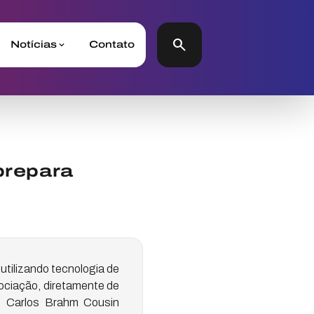
search
Notícias
Contato
prepara
 utilizando tecnologia de
sociação, diretamente de
o Carlos Brahm Cousin