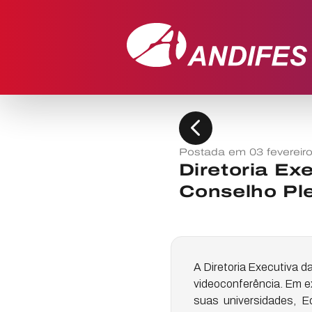
chevron_left
Postada em 03 fevereir
Diretoria Ex
Conselho Ple
A Diretoria Executiva da
videoconferência. Em ex
suas universidades, 