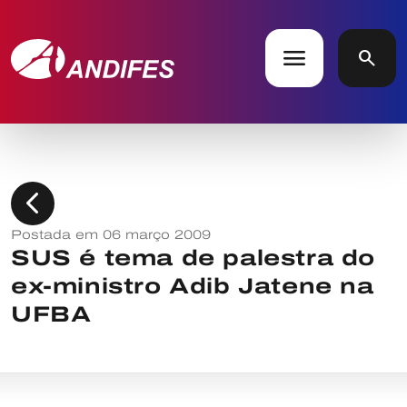
menu
search
chevron_left
Postada em 06 março 2009
SUS é tema de palestra do
ex-ministro Adib Jatene na
UFBA