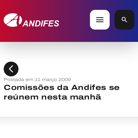
menu
search
chevron_left
Postada em 11 março 2009
Comissões da Andifes se
reúnem nesta manhã