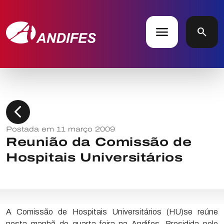
menu
search
chevron_left
Postada em 11 março 2009
Reunião da Comissão de
Hospitais Universitários
A Comissão de Hospitais Universitários (HU)se reúne
nesta manhã de quarta-feira na Andifes. Presidida pelo