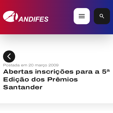
menu
search
chevron_left
Postada em 20 março 2009
Abertas inscrições para a 5ª
Edição dos Prêmios
Santander