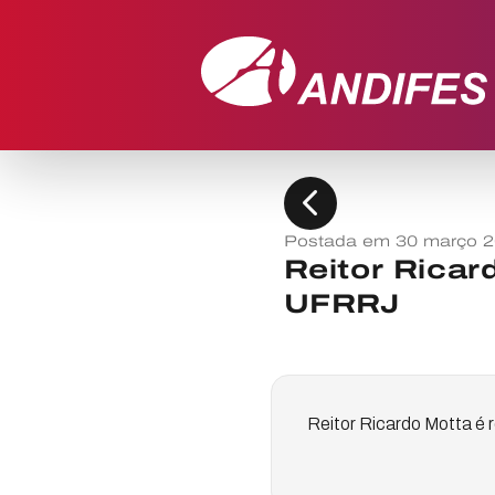
chevron_left
Postada em 30 março 
Reitor Ricar
UFRRJ
Reitor Ricardo Motta é