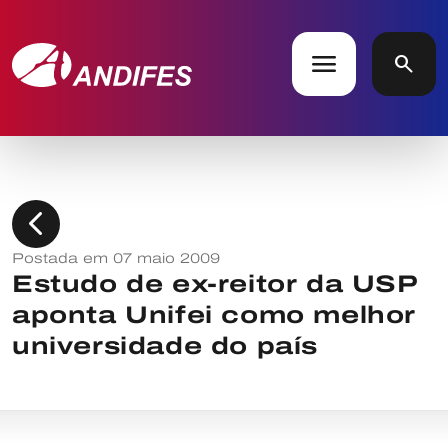
menu
search
chevron_left
Postada em 07 maio 2009
Estudo de ex-reitor da USP
aponta Unifei como melhor
universidade do país