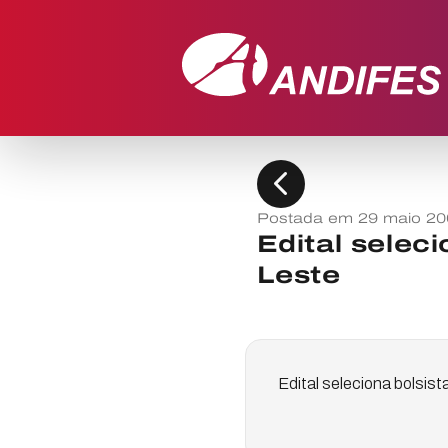
chevron_left
Postada em 29 maio 20
Edital selec
Leste
Edital seleciona bolsis