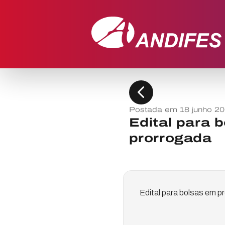
chevron_left
Postada em 18 junho 2
Edital para 
prorrogada
Edital para bolsas em p