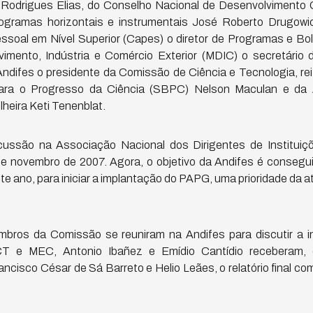
 Rodrigues Elias, do Conselho Nacional de Desenvolvimento C
rogramas horizontais e instrumentais José Roberto Drugow
soal em Nível Superior (Capes) o diretor de Programas e Bol
vimento, Indústria e Comércio Exterior (MDIC) o secretário d
ndifes o presidente da Comissão de Ciência e Tecnologia, rei
para o Progresso da Ciência (SBPC) Nelson Maculan e da 
heira Keti Tenenblat.
cussão na Associação Nacional dos Dirigentes de Instituiç
de novembro de 2007. Agora, o objetivo da Andifes é conseg
te ano, para iniciar a implantação do PAPG, uma prioridade da a
mbros da Comissão se reuniram na Andifes para discutir a 
T e MEC, Antonio Ibañez e Emídio Cantídio receberam, 
cisco César de Sá Barreto e Helio Leães, o relatório final co