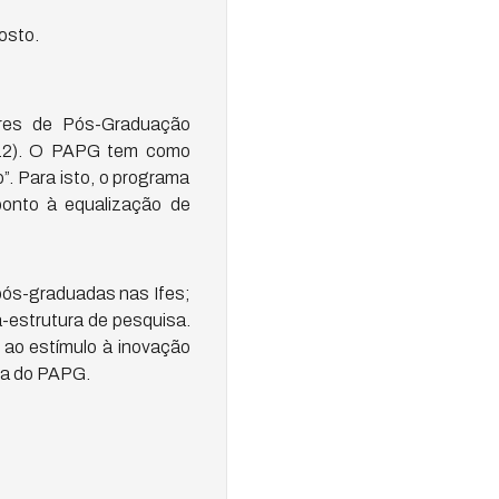
osto.
ores de Pós-Graduação
012). O PAPG tem como
o”. Para isto, o programa
ponto à equalização de
pós-graduadas nas Ifes;
-estrutura de pesquisa.
 ao estímulo à inovação
cia do PAPG.