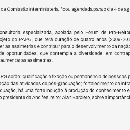
al da Comissão Interministerial ficou agendada para o dia 4 de ag
sultoria especializada, apoiada pelo Fórum de Pró-Reit
projeto do PAPG, que terá duração de quatro anos (2009-2
lver as assimetrias e contribuir para o desenvolvimento da naçã
de oportunidades, que contempla a diversidade, em contra
 aumentar as assimetrias.
APG serão: qualificação e fixação ou permanência de pessoas 
ação das atividades de pós-graduação; fortalecimento da infra
duação, há uma forte indução à produção do conhecimento e
o presidente da Andifes, reitor Alan Barbiero, sobre a importân