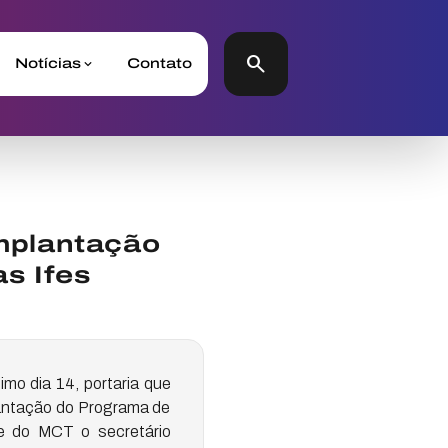
search
Notícias
Contato
mplantação
s Ifes
imo dia 14, portaria que
lantação do Programa de
e do MCT o secretário