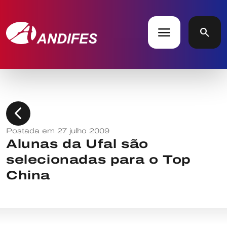
menu
search
chevron_left
Postada em 27 julho 2009
Alunas da Ufal são
selecionadas para o Top
China