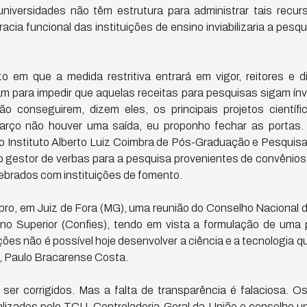
niversidades não têm estrutura para administrar tais recu
acia funcional das instituições de ensino inviabilizaria a pesqu
 em que a medida restritiva entrará em vigor, reitores e 
nam para impedir que aquelas receitas para pesquisas sigam í
ão conseguirem, dizem eles, os principais projetos científ
arço não houver uma saída, eu proponho fechar as portas. 
 do Instituto Alberto Luiz Coimbra de Pós-Graduação e Pesqui
 o gestor de verbas para a pesquisa provenientes de convêni
ebrados com instituições de fomento.
ubro, em Juiz de Fora (MG), uma reunião do Conselho Nacional
ino Superior (Confies), tendo em vista a formulação de uma 
ões não é possível hoje desenvolver a ciência e a tecnologia que
s, Paulo Bracarense Costa.
ser corrigidos. Mas a falta de transparência é falaciosa. 
alizados pelo TCU, Controladoria-Geral da União e conselho unive