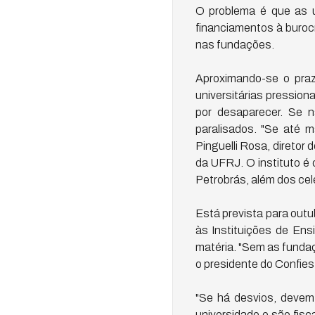
O problema é que as u
financiamentos à burocr
nas fundações.
Aproximando-se o prazo
universitárias pressio
por desaparecer. Se n
paralisados. "Se até m
Pinguelli Rosa, diretor
da UFRJ. O instituto é
Petrobrás, além dos cel
Está prevista para out
às Instituições de Ens
matéria. "Sem as fundaç
o presidente do Confie
"Se há desvios, devem 
universidade e são fisc