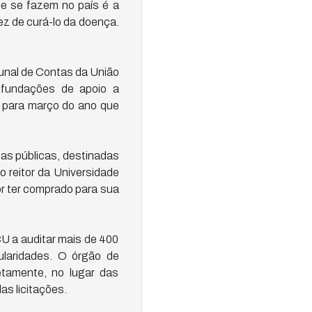
ue se fazem no país é a
z de curá-lo da doença.
unal de Contas da União
 fundações de apoio a
a para março do ano que
bas públicas, destinadas
o reitor da Universidade
or ter comprado para sua
CU a auditar mais de 400
gularidades. O órgão de
retamente, no lugar das
as licitações.