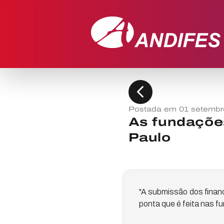
chevron_left
Postada em 01 setembr
As fundações
Paulo
"A submissão dos financ
ponta que é feita nas f