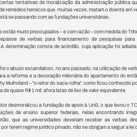
ertas tentativas de moralização da administração pública q
 de remédios heroicos que, muitas vezes, matam o doente em ve
está se passando com as fundações universitárias.
as estão muito preocupados – e com razão – com medida do Trib
epasse de verbas para financiamento de pesquisas para
. A determinação consta de acórdão, cuja aplicação foi adiad
oi o abuso escandaloso, no ano passado, na utilização de ver
para a reforma e a decoração milionária do apartamento do entã
thy Mulholand – "o reitor do saca-rolha", como ficou conhecido p
 de quase R$ 1 mil, afora latas de lixo de valor equivalente.
eitor desmoralizou a fundação de apoio à UnB, o que levou o T
uições de ensino superior federais, nelas encontrando irre
então, que as universidades deveriam receber as verbas di
por terem regime jurídico privado, não se obrigam a seguir a lei d