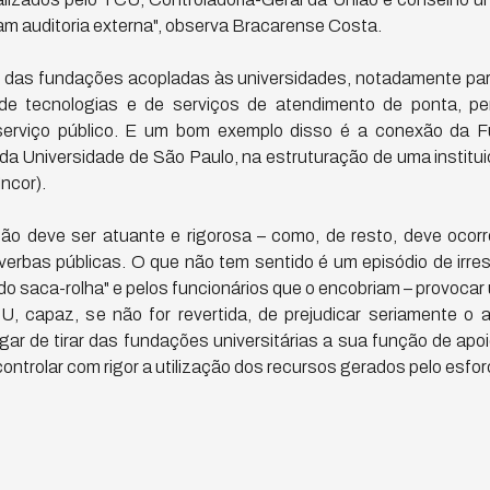
m auditoria externa", observa Bracarense Costa.
 das fundações acopladas às universidades, notadamente pa
, de tecnologias e de serviços de atendimento de ponta, p
serviço público. E um bom exemplo disso é a conexão da 
da Universidade de São Paulo, na estruturação de uma institui
Incor).
ação deve ser atuante e rigorosa – como, de resto, deve ocor
verbas públicas. O que não tem sentido é um episódio de irre
r do saca-rolha" e pelos funcionários que o encobriam – provoca
U, capaz, se não for revertida, de prejudicar seriamente o
lugar de tirar das fundações universitárias a sua função de ap
ontrolar com rigor a utilização dos recursos gerados pelo esfor