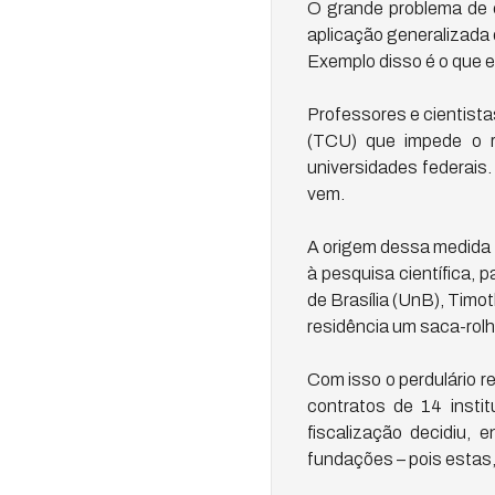
O grande problema de c
aplicação generalizada
Exemplo disso é o que 
Professores e cientist
(TCU) que impede o r
universidades federais
vem.
A origem dessa medida f
à pesquisa científica, 
de Brasília (UnB), Timo
residência um saca-rolha
Com isso o perdulário r
contratos de 14 instit
fiscalização decidiu, 
fundações – pois estas, 