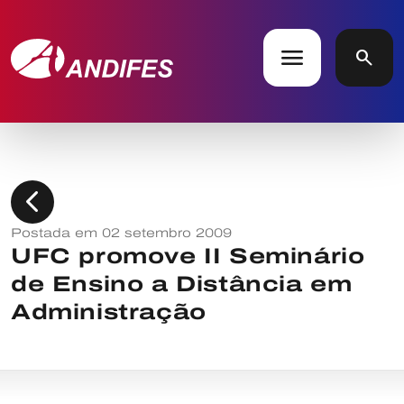
menu
search
chevron_left
Postada em 02 setembro 2009
UFC promove II Seminário
de Ensino a Distância em
Administração