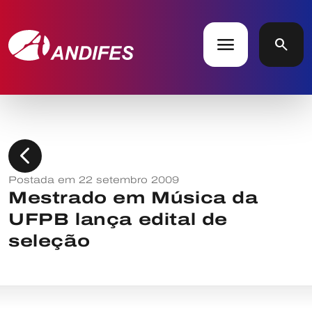
menu
search
chevron_left
Postada em 22 setembro 2009
Mestrado em Música da
UFPB lança edital de
seleção