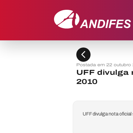
chevron_left
Postada em 22 outubro
UFF divulga 
2010
UFF divulga nota oficial