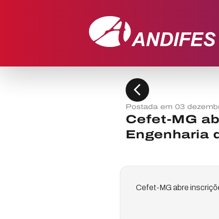
chevron_left
Postada em 03 dezemb
Cefet-MG ab
Engenharia d
Cefet-MG abre inscriçõ