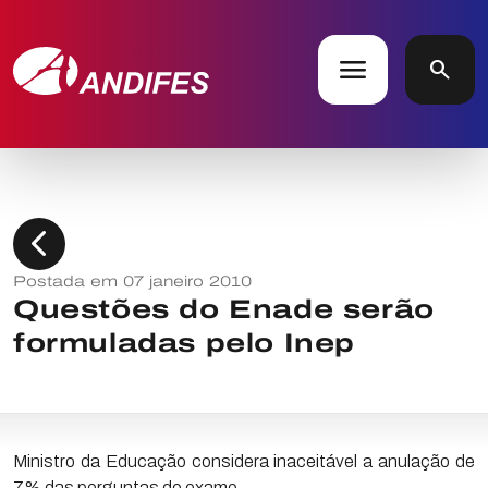
menu
search
chevron_left
Postada em 07 janeiro 2010
Questões do Enade serão
formuladas pelo Inep
Ministro da Educação considera inaceitável a anulação de
7% das perguntas do exame