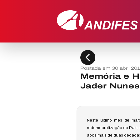
chevron_left
Postada em 30 abril 20
Memória e Hi
Jader Nunes
Neste último mês de mar
redemocratização do País, s
após mais de duas décadas 