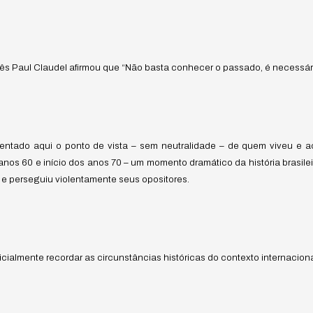
ncês Paul Claudel afirmou que “Não basta conhecer o passado, é necessá
sentado aqui o ponto de vista – sem neutralidade – de quem viveu e 
s anos 60 e início dos anos 70 – um momento dramático da história brasile
 e perseguiu violentamente seus opositores.
icialmente recordar as circunstâncias históricas do contexto internacion