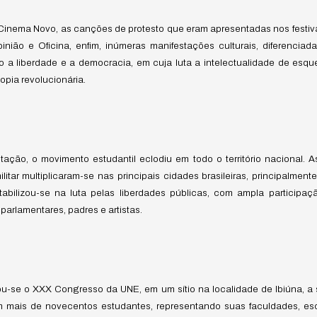
o Cinema Novo, as canções de protesto que eram apresentadas nos festiv
nião e Oficina, enfim, inúmeras manifestações culturais, diferenciad
 a liberdade e a democracia, em cuja luta a intelectualidade de esq
pia revolucionária.
ação, o movimento estudantil eclodiu em todo o território nacional. 
litar multiplicaram-se nas principais cidades brasileiras, principalmen
bilizou-se na luta pelas liberdades públicas, com ampla participaç
parlamentares, padres e artistas.
ou-se o XXX Congresso da UNE, em um sítio na localidade de Ibiúna, a 
am mais de novecentos estudantes, representando suas faculdades, esco