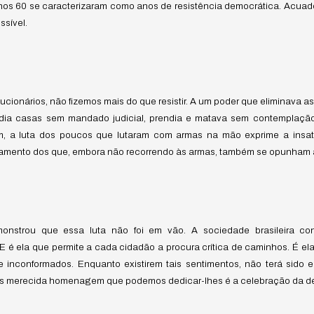
nos 60 se caracterizaram como anos de resistência democrática. Acuad
ssível.
cionários, não fizemos mais do que resistir. A um poder que eliminava a
adia casas sem mandado judicial, prendia e matava sem contemplação 
sim, a luta dos poucos que lutaram com armas na mão exprime a insa
mento dos que, embora não recorrendo às armas, também se opunham à
emonstrou que essa luta não foi em vão. A sociedade brasileira c
E é ela que permite a cada cidadão a procura crítica de caminhos. É ela
e inconformados. Enquanto existirem tais sentimentos, não terá sido e
is merecida homenagem que podemos dedicar-lhes é a celebração da de