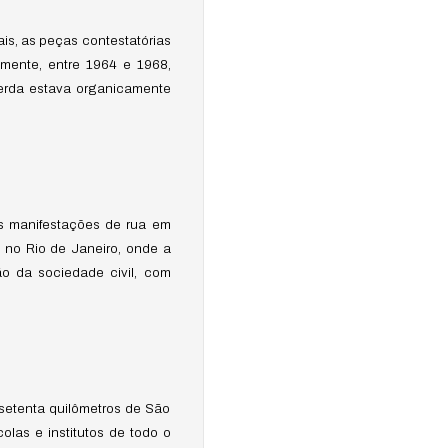
ais, as peças contestatórias
amente, entre 1964 e 1968,
uerda estava organicamente
As manifestações de rua em
te no Rio de Janeiro, onde a
ão da sociedade civil, com
setenta quilômetros de São
las e institutos de todo o