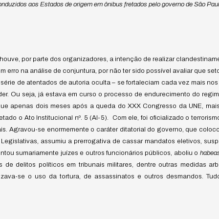
conduzidos aos Estados de origem em ônibus fretados pelo governo de São Paul
 houve, por parte dos organizadores, a intenção de realizar clandestina
rro na análise de conjuntura, por não ter sido possível avaliar que setor
série de atentados de autoria oculta – se fortaleciam cada vez mais no
er. Ou seja, já estava em curso o processo de endurecimento do regim
é que apenas dois meses após a queda do XXX Congresso da UNE, mais
ado o Ato Institucional nº. 5 (AI-5).
Com ele, foi oficializado o terrori
rais. Agravou-se enormemente o caráter ditatorial do governo, que col
Legislativas, assumiu a prerrogativa de cassar mandatos eletivos, suspe
ntou sumariamente juízes e outros funcionários públicos, aboliu o
habea
de delitos políticos em tribunais militares, dentre outras medidas arbi
izava-se o uso da tortura, de assassinatos e outros desmandos. T