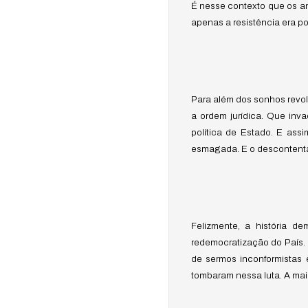
É nesse contexto que os a
apenas a resistência era po
Para além dos sonhos revolu
a ordem jurídica. Que inv
política de Estado. E as
esmagada. E o descontenta
Felizmente, a história d
redemocratização do País. 
de sermos inconformistas 
tombaram nessa luta. A ma