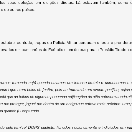
elos seus colegas em eleições diretas. Lá estavam também, como co
s e de outros países.
tubro, contudo, tropas da Polícia Militar cercaram o local e prendera
evados em caminhões do Exército e em ônibus para o Presídio Tiradentes 
vamos tomando café quando ouvimos um intenso tiroteio e percebemos o ce
esumi que eram balas de festim, pois se tratava de um evento pacífico, cujos
ebi que as telhas de algumas pequenas edificações do sítio estavam sendo ati
ara me proteger, joguei-me dentro de um abrigo que estava mais próximo: uma 
a quando fui capturado.
do pelo temível DOPS paulista, fichados nacionalmente e indiciados em inqu