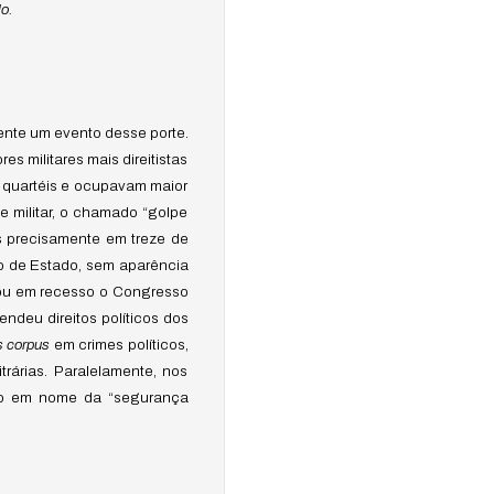
o.
mente um evento desse porte.
es militares mais direitistas
s quartéis e ocupavam maior
e militar, o chamado “golpe
 precisamente em treze de
smo de Estado, sem aparência
ocou em recesso o Congresso
ndeu direitos políticos dos
s corpus
em crimes políticos,
trárias. Paralelamente, nos
udo em nome da “segurança