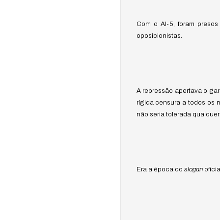
Com o AI-5, foram presos c
oposicionistas.
A repressão apertava o ga
rígida censura a todos os 
não seria tolerada qualque
Era a época do
slogan
ofici