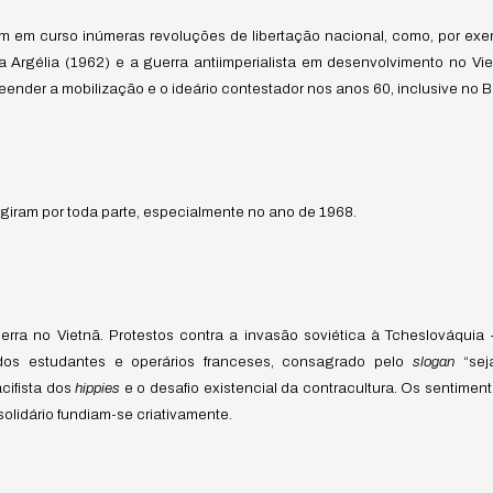
am em curso inúmeras revoluções de libertação nacional, como, por ex
 Argélia (1962) e a guerra antiimperialista em desenvolvimento no Vie
nder a mobilização e o ideário contestador nos anos 60, inclusive no Br
giram por toda parte, especialmente no ano de 1968.
erra no Vietnã. Protestos contra a invasão soviética à Tcheslováqui
 dos estudantes e operários franceses, consagrado pelo
slogan
“seja
acifista dos
hippies
e o desafio existencial da contracultura. Os sentiment
olidário fundiam-se criativamente.