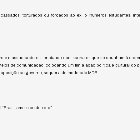
assados, torturados ou forçados ao exílio inúmeros estudantes, intel
rrote massacrando e silenciando com sanha os que se opunham à ordem v
meios de comunicação, colocando um fim à ação política e cultural do p
r oposição ao governo, sequer a do moderado MDB.
al “Brasil, ame-o ou deixe-o”.