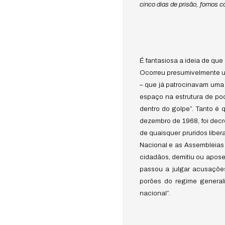
cinco dias de prisão, fomos 
É fantasiosa a ideia de que
Ocorreu presumivelmente um e
– que já patrocinavam uma 
espaço na estrutura de pod
dentro do golpe”. Tanto 
dezembro de 1968, foi decret
de quaisquer pruridos libe
Nacional e as Assembleias 
cidadãos, demitiu ou apose
passou a julgar acusações 
porões do regime general
nacional”.