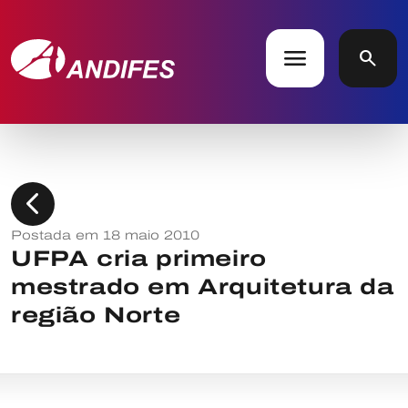
menu
search
chevron_left
Postada em 18 maio 2010
UFPA cria primeiro
mestrado em Arquitetura da
região Norte