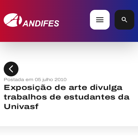
menu
search
chevron_left
Postada em 05 julho 2010
Exposição de arte divulga
trabalhos de estudantes da
Univasf