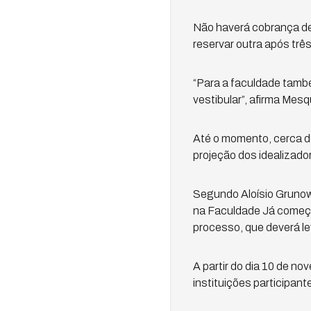
Não haverá cobrança de 
reservar outra após três
“Para a faculdade tamb
vestibular”, afirma Mesq
Até o momento, cerca de
projeção dos idealizado
Segundo Aloísio Grunow,
na Faculdade Já começa
processo, que deverá lev
A partir do dia 10 de no
instituições participan