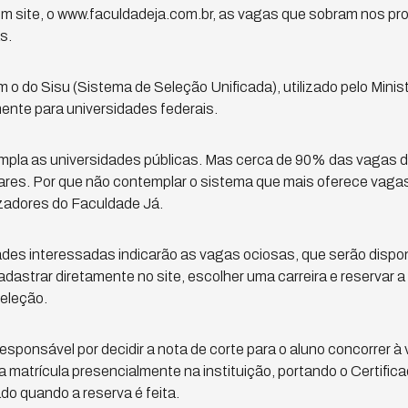
um site, o www.faculdadeja.com.br, as vagas que sobram nos pr
s.
 o do Sisu (Sistema de Seleção Unificada), utilizado pelo Mini
mente para universidades federais.
pla as universidades públicas. Mas cerca de 90% das vagas de
ares. Por que não contemplar o sistema que mais oferece vaga
izadores do Faculdade Já.
des interessadas indicarão as vagas ociosas, que serão dispon
dastrar diretamente no site, escolher uma carreira e reservar 
eleção.
esponsável por decidir a nota de corte para o aluno concorrer à
 a matrícula presencialmente na instituição, portando o Certifi
o quando a reserva é feita.