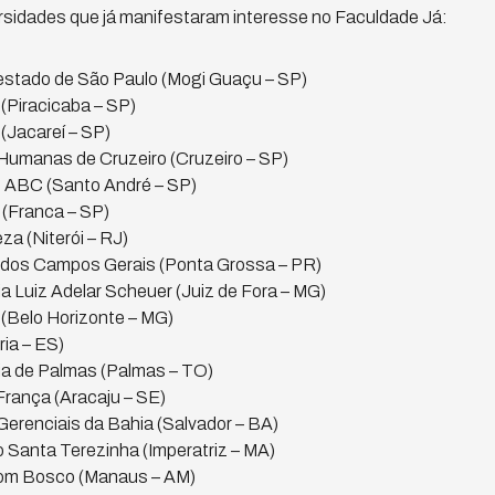
versidades que já manifestaram interesse no Faculdade Já:
stado de São Paulo (Mogi Guaçu – SP)
Piracicaba – SP)
Jacareí – SP)
Humanas de Cruzeiro (Cruzeiro – SP)
 ABC (Santo André – SP)
 (Franca – SP)
a (Niterói – RJ)
 dos Campos Gerais (Ponta Grossa – PR)
 Luiz Adelar Scheuer (Juiz de Fora – MG)
(Belo Horizonte – MG)
ia – ES)
a de Palmas (Palmas – TO)
França (Aracaju – SE)
erenciais da Bahia (Salvador – BA)
Santa Terezinha (Imperatriz – MA)
om Bosco (Manaus – AM)