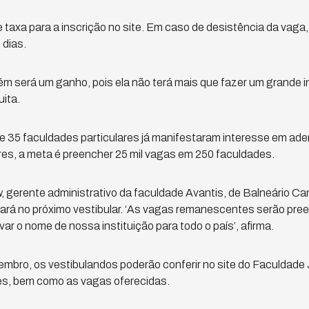
taxa para a inscrição no site. Em caso de desistência da vaga,
 dias.
ém será um ganho, pois ela não terá mais que fazer um grande 
uita.
 35 faculdades particulares já manifestaram interesse em ade
res, a meta é preencher 25 mil vagas em 250 faculdades.
 gerente administrativo da faculdade Avantis, de Balneário Cam
rá no próximo vestibular. ‘As vagas remanescentes serão pree
ar o nome de nossa instituição para todo o país’, afirma.
vembro, os vestibulandos poderão conferir no site do Faculdade J
tes, bem como as vagas oferecidas.