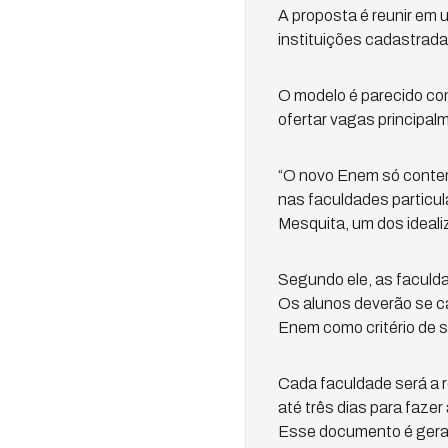
A proposta é reunir em 
instituições cadastrada
O modelo é parecido com
ofertar vagas principal
“O novo Enem só contem
nas faculdades particul
Mesquita, um dos ideal
Segundo ele, as faculda
Os alunos deverão se ca
Enem como critério de s
Cada faculdade será a r
até três dias para fazer
Esse documento é gerad