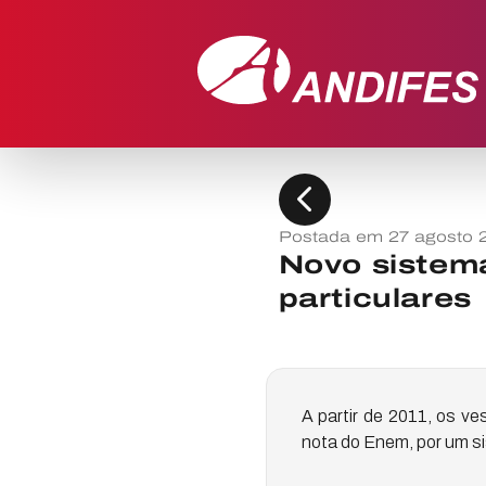
chevron_left
Postada em 27 agosto 
Novo sistem
particulares
A partir de 2011, os v
nota do Enem, por um 