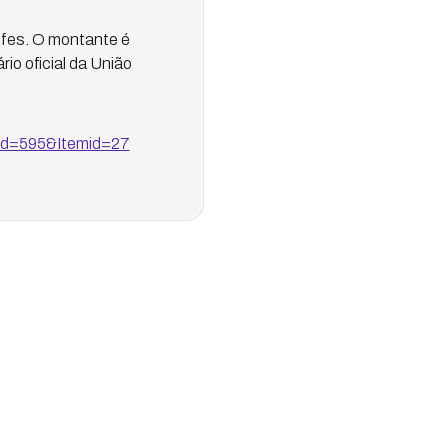
Ifes. O montante é
io oficial da União
id=595&Itemid=27