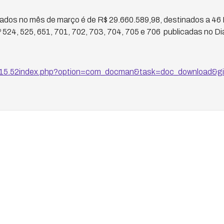
erados no mês de março é de R$ 29.660.589,98, destinados a 46 
º 524, 525, 651, 701, 702, 703, 704, 705 e 706 publicadas no Diár
0.15.52index.php?option=com_docman&task=doc_download&g