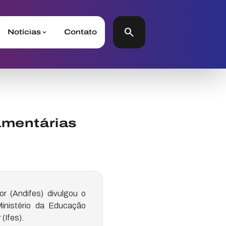
search
Notícias
Contato
amentárias
r (Andifes) divulgou o
inistério da Educação
(Ifes).