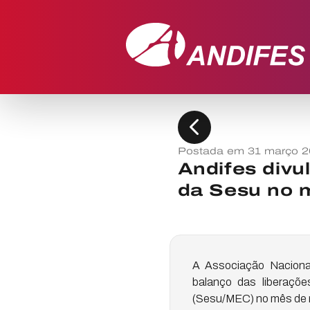
chevron_left
Postada em 31 março 2
Andifes divu
da Sesu no 
A Associação Nacional
balanço das liberaçõ
(Sesu/MEC) no mês de ma