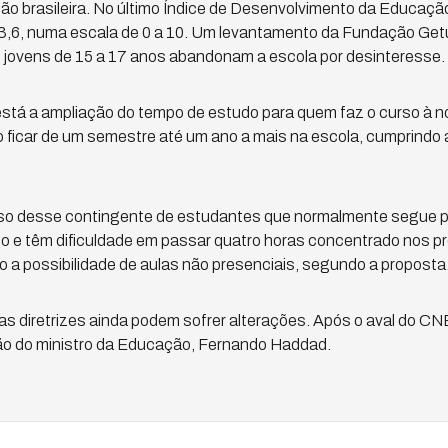
o brasileira. No último Índice de Desenvolvimento da Educação
3,6, numa escala de 0 a 10. Um levantamento da Fundação Getú
jovens de 15 a 17 anos abandonam a escola por desinteresse.
tá a ampliação do tempo de estudo para quem faz o curso à no
 ficar de um semestre até um ano a mais na escola, cumprindo 
cesso desse contingente de estudantes que normalmente segue p
do e têm dificuldade em passar quatro horas concentrado nos p
 a possibilidade de aulas não presenciais, segundo a proposta
as diretrizes ainda podem sofrer alterações. Após o aval do C
o do ministro da Educação, Fernando Haddad.