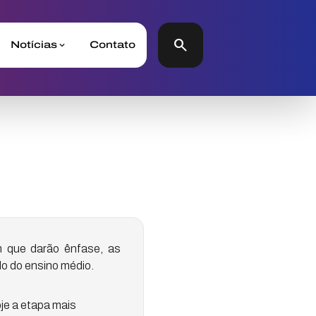
search
Notícias
Contato
 que darão ênfase, as
lo do ensino médio.
oje a etapa mais