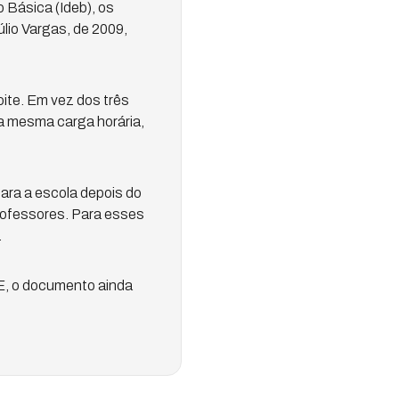
 Básica (Ideb), os
lio Vargas, de 2009,
ite. Em vez dos três
a mesma carga horária,
ara a escola depois do
rofessores. Para esses
.
NE, o documento ainda