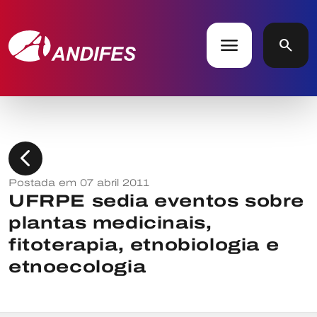
menu
search
chevron_left
Postada em 07 abril 2011
UFRPE sedia eventos sobre
plantas medicinais,
fitoterapia, etnobiologia e
etnoecologia