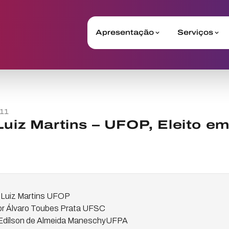
Apresentação
Serviços
11
Luiz Martins – UFOP, Eleito em
 Luiz Martins UFOP
tor Álvaro Toubes Prata UFSC
s Edílson de Almeida ManeschyUFPA