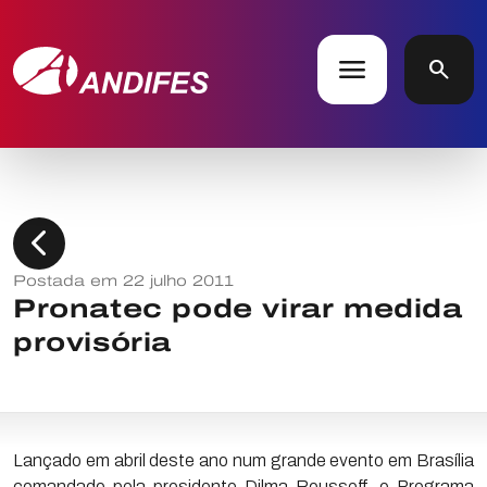
menu
search
chevron_left
Postada em 22 julho 2011
Pronatec pode virar medida
provisória
Lançado em abril deste ano num grande evento em Brasília
comandado pela presidente Dilma Rousseff, o Programa