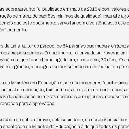
s sobre assunto foi publicado em maio de 2010 e com valores 
trução de matriz de padrões mínimos de qualidade”, mas até ago
“Sabemos que este documento vai voltar com divergências, o qu
ão”, comenta.
s de Lima, autor do parecer de 64 páginas que muda a organiz
urocracia pela demora. O documento foi enviado ao governo em 
revisão era que fosse homologado em, no máximo, 30 dias. “O a
vância grande, mas agora só posso esperar e trabalhar no próx
a do Ministério da Educação disse que pareceres “doutrinários
a nacional de educação, tais como os de diretrizes, orientaçõe
rmas de aplicações de regras nacionais ou regionais” necessita
reciação para a aprovação.
ssidade do debate prévio, pela sociedade, no caso especialme
 a orientação do Ministro da Educação é a de que todos os pa