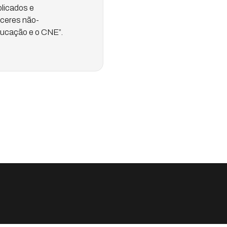
licados e
eceres não-
ducação e o CNE”.