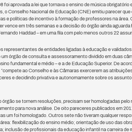
 foi aprovada a lei que tornava o ensino de música obrigatório
s, o Conselho Nacional de Educação (CNE) emitiu parecer que 
las e políticas de incentivo à formação de professores na área. O
ler vence em três semanas e a decisão do órgão ainda aguard
Fernando Haddad – em uma fila com pelo menos outros 22 assu
 representantes de entidades ligadas à educação e validados 
é um órgão de consulta e assessoramento dividido em duas câ
nsino fundamental e médio – e a de Educação Superior. De acor
, “compete ao Conselho e às Câmaras exercerem as atribuições 
ceres e decidindo privativa e autonomamente sobre os assunto
o órgão se tornem resoluções, precisam ser homologadas pelo m
mento para nova análise. De oito pareceres publicados em 201
s um foi homologado. Outros sete não tiveram qualquer respos
 área: flexibilização do ensino médio; orientação de uso das ob
; inclusão de profissionais da educação infantil na carreira de 