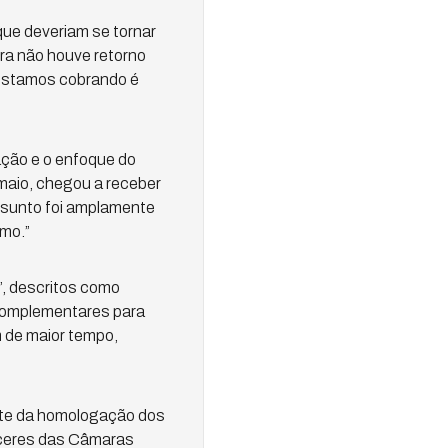
que deveriam se tornar
ra não houve retorno
e estamos cobrando é
ação e o enfoque do
maio, chegou a receber
ssunto foi amplamente
imo.”
”, descritos como
s complementares para
m de maior tempo,
nte da homologação dos
receres das Câmaras