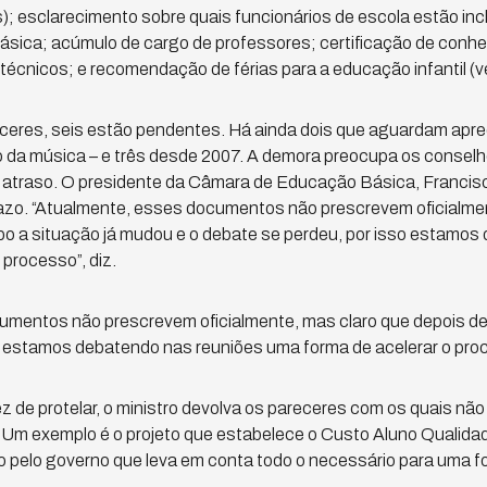
); esclarecimento sobre quais funcionários de escola estão inc
ásica; acúmulo de cargo de professores; certificação de conh
técnicos; e recomendação de férias para a educação infantil (ve
ceres, seis estão pendentes. Há ainda dois que aguardam apre
o da música – e três desde 2007. A demora preocupa os conselh
o atraso. O presidente da Câmara de Educação Básica, Francis
azo. “Atualmente, esses documentos não prescrevem oficialmen
po a situação já mudou e o debate se perdeu, por isso estamos
processo”, diz.
umentos não prescrevem oficialmente, mas claro que depois de
o estamos debatendo nas reuniões uma forma de acelerar o pro
ez de protelar, o ministro devolva os pareceres com os quais nã
. Um exemplo é o projeto que estabelece o Custo Aluno Qualidad
do pelo governo que leva em conta todo o necessário para uma