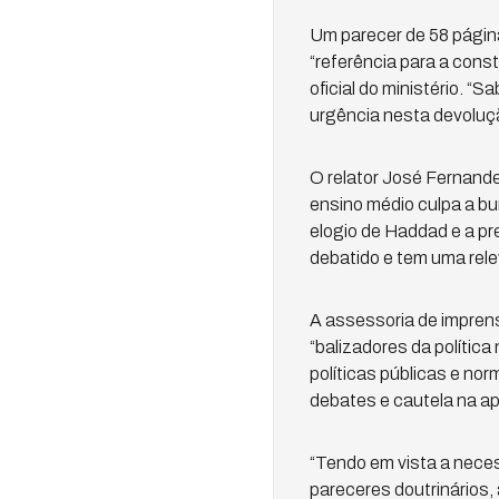
Um parecer de 58 página
“referência para a cons
oficial do ministério. 
urgência nesta devoluç
O relator José Fernande
ensino médio culpa a b
elogio de Haddad e a p
debatido e tem uma rele
A assessoria de imprens
“balizadores da polític
políticas públicas e no
debates e cautela na ap
“Tendo em vista a nece
pareceres doutrinários,