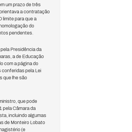
 em um prazo de três
orientava a contratação
 limite para que a
a homologação do
ntos pendentes.
pela Presidência da
maras, a de Educação
do com a página do
conferidas pela Lei
s que lhe são
inistro, que pode
1 pela Câmara da
ta, incluindo algumas
ras de Monteiro Lobato
magistério (e