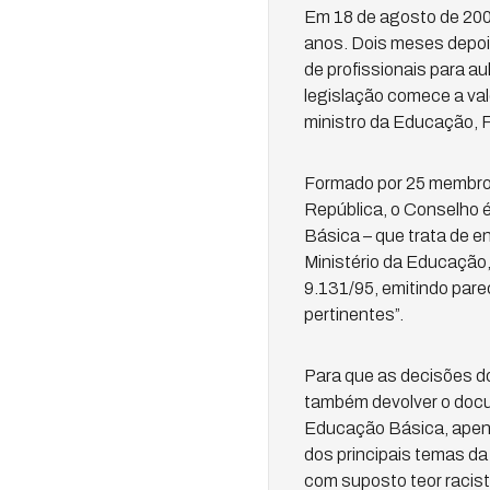
Em 18 de agosto de 2008
anos. Dois meses depoi
de profissionais para au
legislação comece a va
ministro da Educação, 
Formado por 25 membros
República, o Conselho 
Básica – que trata de e
Ministério da Educação
9.131/95, emitindo pare
pertinentes”.
Para que as decisões d
também devolver o docu
Educação Básica, apena
dos principais temas da
com suposto teor racista