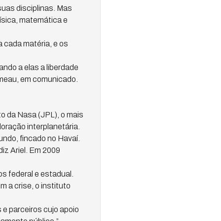
uas disciplinas. Mas
ísica, matemática e
 cada matéria, e os
ndo a elas a liberdade
hameau, em comunicado.
to da Nasa (JPL), o mais
oração interplanetária.
ndo, fincado no Havaí.
diz Ariel. Em 2009
 federal e estadual.
a crise, o instituto
 e parceiros cujo apoio