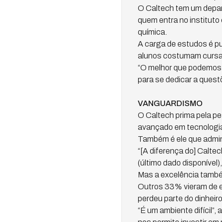
O Caltech tem um depar
quem entra no instituto
química.
A carga de estudos é pu
alunos costumam cursar 
“O melhor que podemos f
para se dedicar a quest
VANGUARDISMO
O Caltech prima pela pes
avançado em tecnologia 
Também é ele que admin
“[A diferença do] Caltec
(último dado disponível
Mas a excelência també
Outros 33% vieram de em
perdeu parte do dinheiro
“É um ambiente difícil”,