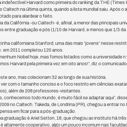
 a indefectível Harvard como primeira do ranking da THE (Times 
 Caltech na última quinta, quando a lista mundial saiu. Após o a
aptado para alardear o feito.
a da Califórnia -ou Caltech- é, afinal, a menor das principais u
s entre graduação e pós (1/10 de Harvard, e menos que 1/3 d
zinha californiana Stanford, uma das mais “jovens” nesse restri
as: em 2011 completou 120 anos.
nenhum Nobel hoje, mas fomos listados como a universidade n.
os Harvard pela primeira vez em oito anos!”, diz o comunicado e
te ano, mas colecionam 32 ao longo de sua história.
ver com o tamanho conciso e o foco restrito em ciências exat
nos), além de 208 professores-visitantes.
 conhecemos todo mundo; é muito fácil se adaptar aqui”, disse 
2009 no Caltech. Takeda, de Londrina (PR), chegou a entrar no 
pensa em ficar para a pós-graduação.
a graduação é Ariel Setton, 18, que chegou ao instituto há trê
i é altamente cooperativo, algo um pouco incomum nas faculda