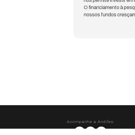
nos permite investir em 
O financiamento à pesqu
nossos fundos cresç
Acompanhe a Andifes:
Instagram
X
YouTube