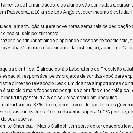
tamento de humanidades, e os alunos são obrigados a cursar s
 em Pasadena, a 10 km de Los Angeles, quer mesmo é estudar f
xada: a instituição sugere nove horas semanais de dedicação a
cinco ou seis por trimestre.
azer é continuar atraindo e apoiando pessoas excepcionais, da
ões globais”, afirmou o presidente da instituição, Jean-Lou C
quisa científica. É ali que está o Laboratório de Propulsão a Ja
espacial, responsável pelos projetos de sondas-robô para expl
istra o imenso telescópio Keck, um dos mais importantes do mu
h é que ele é mais focado na pesquisa científica e tecnológica”, 
), o instituto gastou 47% de seu orçamento em pesquisa.
m atrai fundos: 87% do orçamento veio de aportes dos governos
presas e indivíduos. O total da verba supera 100% porque, com 
 de sua reserva.
 admite Chameau. “Mas o Caltech tem sorte de ter doadores leais