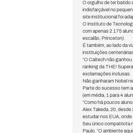
O orgulho de ter batido
indisfarçável no pequeno
site institucional foi ad
O Instituto de Tecnologi
com apenas 2.175 aluno
escalão, Princeton).
É também, ao lado da vi
instituições centenári
“O Caltech não ganhou 
ranking da THE! Superam
exclamações inclusas.
Não ganharam Nobel nes
Parte do sucesso tem a 
(em média, 1 para 4 alu
“Como há poucos alunos,
Alex Takeda, 20, desde 
estudar nos EUA, onde 
Seu único compatriota n
Paulo. “O ambiente aqu