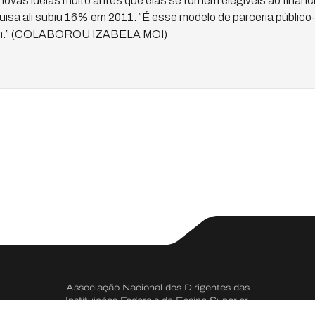
novas ideias muito antes que elas se tornem elegíveis ao financ
isa ali subiu 16% em 2011. “É esse modelo de parceria público
am.” (COLABOROU IZABELA MOI)
Associação Nacional dos Dirigentes das
Instituições Federais de Ensino Superior.
CNPJ 73.334.666/0001-50