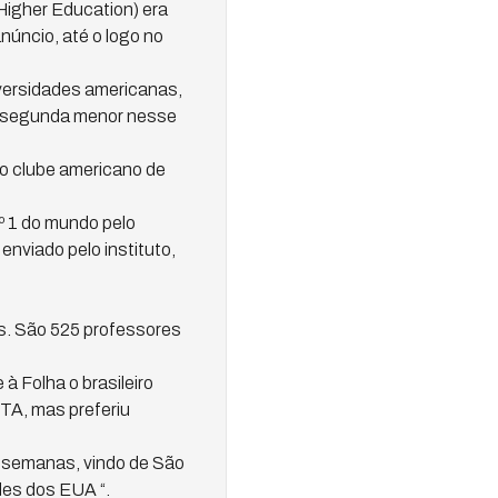
Higher Education) era
núncio, até o logo no
niversidades americanas,
a segunda menor nesse
to clube americano de
º 1 do mundo pelo
nviado pelo instituto,
as. São 525 professores
à Folha o brasileiro
ITA, mas preferiu
s semanas, vindo de São
des dos EUA “.