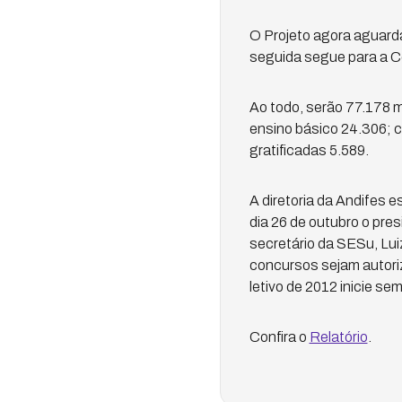
O Projeto agora aguard
seguida segue para a C
Ao todo, serão 77.178 m
ensino básico 24.306; c
gratificadas 5.589.
A diretoria da Andifes
dia 26 de outubro o pres
secretário da SESu, Lui
concursos sejam autori
letivo de 2012 inicie se
Confira o
Relatório
.