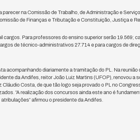
a parecer na Comissão de Trabalho, de Administração e Serviç
omissão de Finanças e Tributação e Constituição, Justiça e 
il cargos. Para professores do ensino superior serão 19.569; c
argos de técnico-administrativos 27.714 e para cargos de dire
 esta acompanhando diariamente a tramitação do PL. Na reunião
idente da Andifes, reitor João Luiz Martins (UFOP), renovou a so
z Cláudio Costa, de que tão logo seja provado o PL no Congres
zados. “A realização dos concursos ainda este ano é fundamen
m atribulações” afirmou o presidente da Andifes.