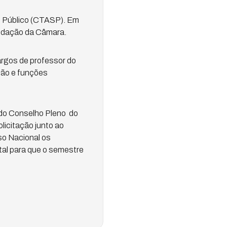
o Público (CTASP). Em
Redação da Câmara.
argos de professor do
ção e funções
 do Conselho Pleno do
licitação junto ao
so Nacional os
tal para que o semestre