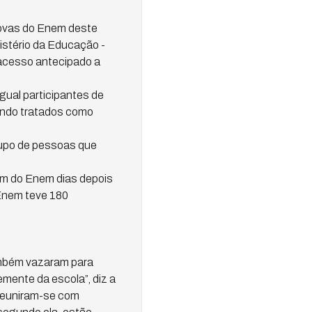
provas do Enem deste
istério da Educação -
 acesso antecipado a
igual participantes de
endo tratados como
rupo de pessoas que
am do Enem dias depois
Enem teve 180
ambém vazaram para
mente da escola”, diz a
 reuniram-se com