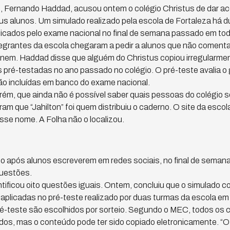
, Fernando Haddad, acusou ontem o colégio Christus de dar a
s alunos. Um simulado realizado pela escola de Fortaleza há 
licados pelo exame nacional no final de semana passado em tod
ntegrantes da escola chegaram a pedir a alunos que não comen
nem. Haddad disse que alguém do Christus copiou irregularmen
ré-testadas no ano passado no colégio. O pré-teste avalia o g
ão incluídas em banco do exame nacional.
orém, que ainda não é possível saber quais pessoas do colégio 
ram que “Jahilton” foi quem distribuiu o caderno. O site da esco
sse nome. A Folha não o localizou.
co após alunos escreverem em redes sociais, no final de semana,
uestões.
ntificou oito questões iguais. Ontem, concluiu que o simulado 
aplicadas no pré-teste realizado por duas turmas da escola em
é-teste são escolhidos por sorteio. Segundo o MEC, todos os 
os, mas o conteúdo pode ter sido copiado eletronicamente. “O m