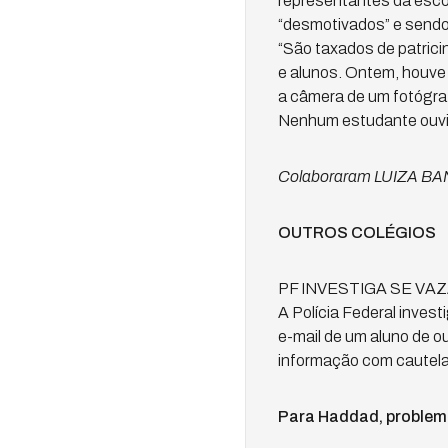
representantes da esco
“desmotivados” e sendo a
“São taxados de patrici
e alunos. Ontem, houve
a câmera de um fotógra
Nenhum estudante ouvido
Colaboraram LUIZA B
OUTROS COLÉGIOS
PF INVESTIGA SE VA
A Polícia Federal inves
e-mail de um aluno de ou
informação com cautela
Para Haddad, problema