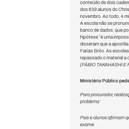
conteúdo de dois cader
dos 639 alunos do Chris
novembro. Ao todo, 4 mi
A escola não se pronunc
banco de dados, que pod
hipótese “é uma impossi
disseram que a apostila
Farias Brito. As escola
repassado o material a 
(FÁBIO TAKAHASHI E 
Ministério Público pe
Para procurador, realiz
problema’
Pais e alunos afirmam q
exame