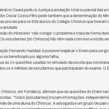
deral no Ceará pediu à Justiça a anulação total ou parcial das 
ador Oscar Costa Filho pede também que a determinação do Min
vas provas para os 639 alunos do Colégio Christus que tiveram
a anulada.
isão do ministério “não corrige” o problema e trata de forma des
“Os estudantes [do Christus] não têm nada com isso e estão s
cação Fernando Haddad, é possível reaplicar o Enem para um g
ou se beneficiado por alguma falha.
ue as 14 questões usadas no simulado da escola que constar
dos os 4 milhões de estudantes que participaram do exame. O 
io Christus, em Fortaleza, afirmam que as questões do Enem t
scolas. “Todos [estudantes] trocam informações, independente
 mãe de uma aluna do Christus. A advogada e um grupo de pais