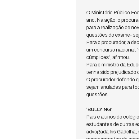
O Ministério Público Fe
ano. Na ação, o procur
para a realização de no
questões do exame- sej
Para o procurador, a dec
um concurso nacional. 
cúmplices”, afirmou.
Para o ministro da Edu
tenha sido prejudicado 
O procurador defende q
sejam anuladas para to
questões.
‘BULLYING’
Pais e alunos do colég
estudantes de outras e
advogada Iris Gadelha,