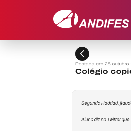
chevron_left
Postada em 28 outubro
Colégio copi
Segundo Haddad, fraude 
Aluno diz no Twitter qu