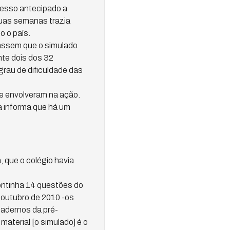
cesso antecipado a
duas semanas trazia
o o país.
tassem que o simulado
te dois dos 32
rau de dificuldade das
se envolveram na ação.
la informa que há um
 que o colégio havia
continha 14 questões do
 outubro de 2010 -os
cadernos da pré-
aterial [o simulado] é o