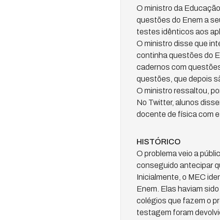
O ministro da Educação
questões do Enem a seu
testes idênticos aos ap
O ministro disse que i
continha questões do E
cadernos com questões p
questões, que depois s
O ministro ressaltou, p
No Twitter, alunos disse
docente de física com e
HISTÓRICO
O problema veio a públi
conseguido antecipar q
Inicialmente, o MEC ide
Enem. Elas haviam sido 
colégios que fazem o pr
testagem foram devolvid