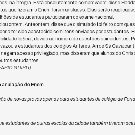
nos, na íntegra. Está absolutamente comprovado”, disse Hadda
tus que fizeram o Enem foram anuladas. Elas serão reaplicadas
lhões de estudantes participaram do exame nacional.
iou ontem. Anteontem, disse que o simulado foi feito com ques
eria ter sido abastecido com itens enviados por estudantes. 
bilidade lógica”, devido ao número de questões coincidentes. P
 vazou a estudantes dos colégios Antares, Ari de Sá Cavalcan
s negam acesso privilegiado, mas disseram que alunos do Chris
outros estudantes.
FÁBIO GUIBU)
de anulação do Enem
ação de novas provas apenas para estudantes de colégio de Forta
ue estudantes de outras escolas da cidade também tiveram ace