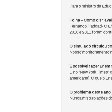
Para o ministro da Educ
Folha – Como o sr. ava
Fernando Haddad- O Ene
2010 e 2011 foram cont
O simulado circulou c
Nosso monitoramento n
É possível fazer Enem
Li no “New York Times” 
americana]. O que o Ene
O problema deste ano 
Nunca misturo ações do 