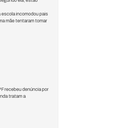
segundo ela, estão
 à escola incomodou pais
uma mãe tentaram tomar
 PF recebeu denúncia por
inda tratam a