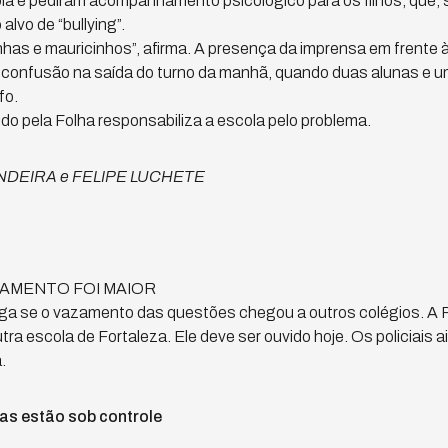
la e pediram acompanhamento psicológico para os filhos, que, 
lvo de “bullying”.
nhas e mauricinhos”, afirma. A presença da imprensa em frente
 confusão na saída do turno da manhã, quando duas alunas e 
fo.
 pela Folha responsabiliza a escola pelo problema.
ANDEIRA e FELIPE LUCHETE
ZAMENTO FOI MAIOR
tiga se o vazamento das questões chegou a outros colégios. A
tra escola de Fortaleza. Ele deve ser ouvido hoje. Os policiais a
.
s estão sob controle