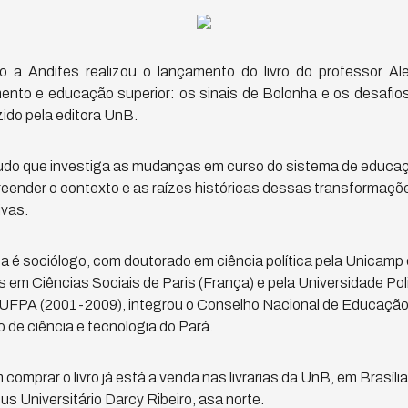
a Andifes realizou o lançamento do livro do professor Ale
nto e educação superior: os sinais de Bolonha e os desafios
uzido pela editora UnB.
udo que investiga as mudanças em curso do sistema de educaç
eender o contexto e as raízes históricas dessas transformaçõ
ivas.
iúza é sociólogo, com doutorado em ciência política pela Unicam
 em Ciências Sociais de Paris (França) e pela Universidade Pol
da UFPA (2001-2009), integrou o Conselho Nacional de Educaç
 de ciência e tecnologia do Pará.
comprar o livro já está a venda nas livrarias da UnB, em Brasília
s Universitário Darcy Ribeiro, asa norte.