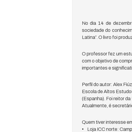
No dia 14 de dezembro 
sociedade do conhecime
Latina”. O livro foi prod
O professor fez um est
com o objetivo de compr
importantes e significat
Perfil do autor: Alex F
Escola de Altos Estudos
(Espanha). Foi reitor 
Atualmente, é secretário
Quem tiver interesse em 
• Loja ICC norte: Campu