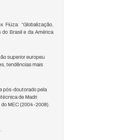
x Fiúza: “Globalização,
 do Brasil e da América
ão superior europeu
es, tendências mais
p e pós-doutorado pela
itécnica de Madri
ão do MEC (2004-2008).
.