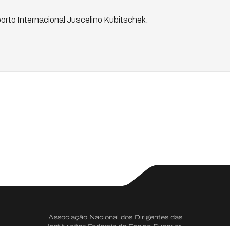
orto Internacional Juscelino Kubitschek.
Associação Nacional dos Dirigentes das
Instituições Federais de Ensino Superior.