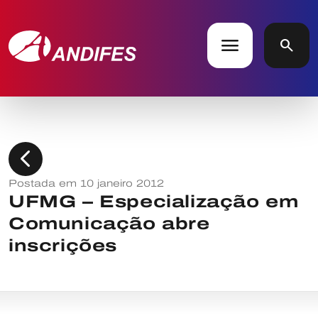
menu
search
chevron_left
Postada em 10 janeiro 2012
UFMG – Especialização em
Comunicação abre
inscrições