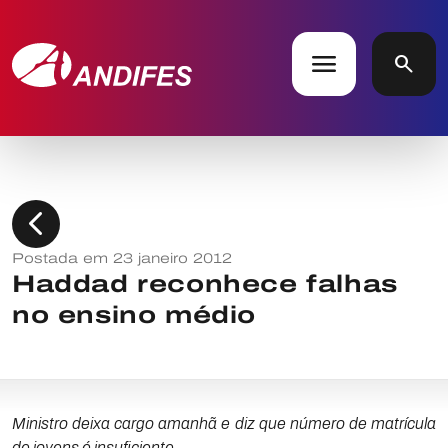
menu
search
chevron_left
Postada em 23 janeiro 2012
Haddad reconhece falhas
no ensino médio
Ministro deixa cargo amanhã e diz que número de matrícula
de jovens é insuficiente