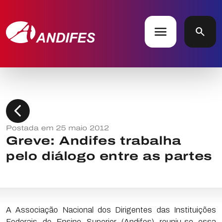
menu
search
chevron_left
Postada em 25 maio 2012
Greve: Andifes trabalha
pelo diálogo entre as partes
A Associação Nacional dos Dirigentes das Instituições
Federais de Ensino Superior (Andifes) reuniu-se essa