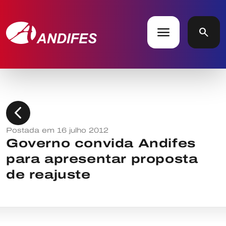
menu
search
chevron_left
Postada em 16 julho 2012
Governo convida Andifes
para apresentar proposta
de reajuste