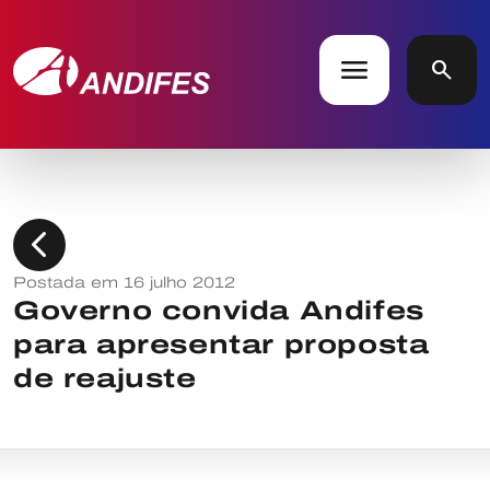
menu
search
chevron_left
Postada em 16 julho 2012
Governo convida Andifes
para apresentar proposta
de reajuste