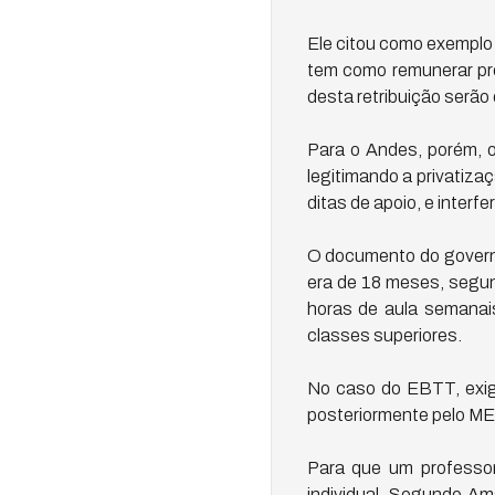
Ele citou como exemplo 
tem como remunerar pro
desta retribuição serão 
Para o Andes, porém, o
legitimando a privatiza
ditas de apoio, e interfe
O documento do governo
era de 18 meses, segun
horas de aula semanai
classes superiores.
No caso do EBTT, exige
posteriormente pelo ME
Para que um professo
individual. Segundo Am