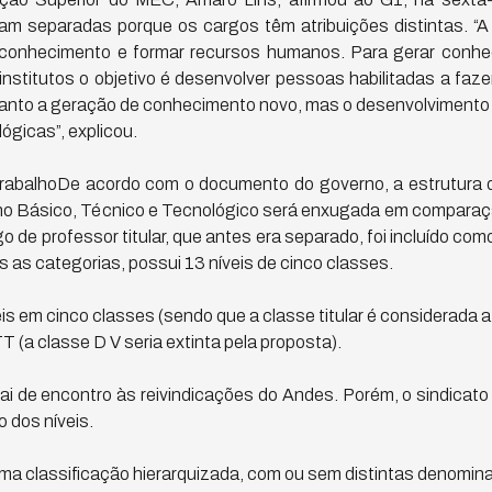
am separadas porque os cargos têm atribuições distintas. “
ar conhecimento e formar recursos humanos. Para gerar conhec
institutos o objetivo é desenvolver pessoas habilitadas a faz
anto a geração de conhecimento novo, mas o desenvolvimento d
gicas”, explicou.
trabalhoDe acordo com o documento do governo, a estrutura d
ino Básico, Técnico e Tecnológico será enxugada em comparaçã
 de professor titular, que antes era separado, foi incluído com
 as categorias, possui 13 níveis de cinco classes.
is em cinco classes (sendo que a classe titular é considerada a 
 (a classe D V seria extinta pela proposta).
vai de encontro às reivindicações do Andes. Porém, o sindicat
o dos níveis.
uma classificação hierarquizada, com ou sem distintas denomin