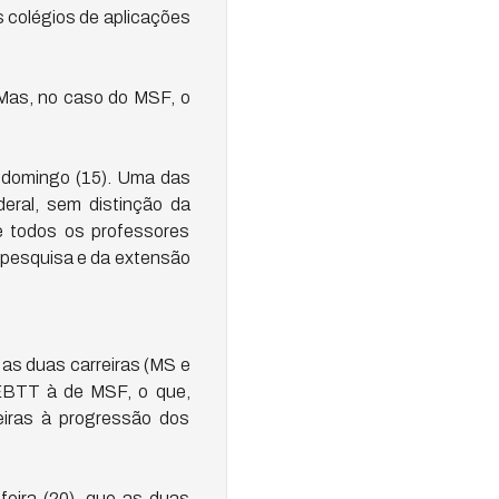
s colégios de aplicações
 Mas, no caso do MSF, o
o domingo (15). Uma das
deral, sem distinção da
ue todos os professores
 pesquisa e da extensão
 as duas carreiras (MS e
e EBTT à de MSF, o que,
eiras à progressão dos
eira (20), que as duas