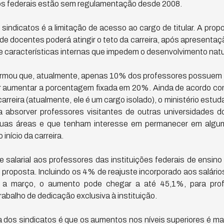
tos federais estão sem regulamentação desde 2008.
s sindicatos é a limitação de acesso ao cargo de titular. A pro
 docentes poderá atingir o teto da carreira, após apresentaç
características internas que impedem o desenvolvimento natura
irmou que, atualmente, apenas 10% dos professores possuem 
r aumentar a porcentagem fixada em 20%. Ainda de acordo co
 carreira (atualmente, ele é um cargo isolado), o ministério estud
 absorver professores visitantes de outras universidades d
uas áreas e que tenham interesse em permanecer em alguma
início da carreira.
salarial aos professores das instituições federais de ensino 
 proposta. Incluindo os 4% de reajuste incorporado aos salár
s a março, o aumento pode chegar a até 45,1%, para prof
rabalho de dedicação exclusiva à instituição.
ica dos sindicatos é que os aumentos nos níveis superiores é mai