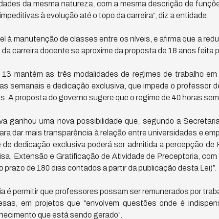
ividades da mesma natureza, com a mesma descrição de funçõe
impeditivas à evolução até o topo da carreira”, diz a entidade.
vel à manutenção de classes entre os níveis, e afirma que a red
da carreira docente se aproxime da proposta de 18 anos feita p
a 13 mantém as três modalidades de regimes de trabalho em
as semanais e dedicação exclusiva, que impede o professor de
s. A proposta do governo sugere que o regime de 40 horas sem
iva ganhou uma nova possibilidade que, segundo a Secretari
ara dar mais transparência à relação entre universidades e em
e de dedicação exclusiva poderá ser admitida a percepção de R
isa, Extensão e Gratificação de Atividade de Preceptoria, com 
 prazo de 180 dias contados a partir da publicação desta Lei)”.
ia é permitir que professores possam ser remunerados por trab
sas, em projetos que “envolvem questões onde é indispens
nhecimento que está sendo gerado”.