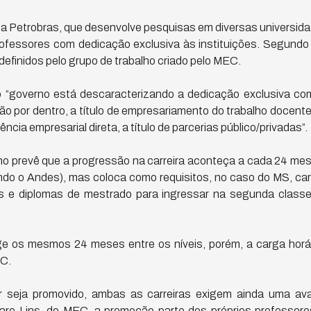
a Petrobras, que desenvolve pesquisas em diversas universida
fessores com dedicação exclusiva às instituições. Segundo 
definidos pelo grupo de trabalho criado pelo MEC.
 “governo está descaracterizando a dedicação exclusiva co
ção por dentro, a título de empresariamento do trabalho docent
rência empresarial direta, a título de parcerias público/privadas”.
 prevê que a progressão na carreira aconteça a cada 24 mes
do o Andes), mas coloca como requisitos, no caso do MS, car
s e diplomas de mestrado para ingressar na segunda classe
 os mesmos 24 meses entre os níveis, porém, a carga horár
C.
r seja promovido, ambas as carreiras exigem ainda uma av
aro Lins, do MEC, a promoção parte dos próprios professore