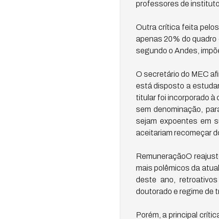
professores de institu
Outra crítica feita pelo
apenas 20% do quadro de
segundo o Andes, impõe 
O secretário do MEC af
está disposto a estuda
titular foi incorporado à
sem denominação, para
sejam expoentes em s
aceitariam recomeçar do 
RemuneraçãoO reajuste 
mais polêmicos da atual
deste ano, retroativo
doutorado e regime de t
Porém, a principal crít