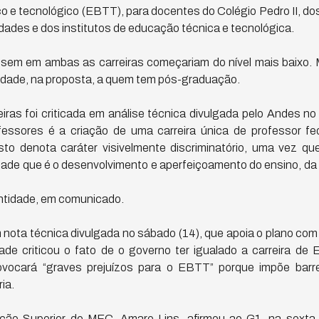
co e tecnológico (EBTT), para docentes do Colégio Pedro II, do
dades e dos institutos de educação técnica e tecnológica.
sem em ambas as carreiras começariam do nível mais baixo.
ridade, na proposta, a quem tem pós-graduação.
eiras foi criticada em análise técnica divulgada pelo Andes n
fessores é a criação de uma carreira única de professor fe
Isto denota caráter visivelmente discriminatório, uma vez q
ade que é o desenvolvimento e aperfeiçoamento do ensino, da
 entidade, em comunicado.
m nota técnica divulgada no sábado (14), que apoia o plano com
de criticou o fato de o governo ter igualado a carreira d
ovocará “graves prejuízos para o EBTT” porque impõe barr
ia.
ção Superior do MEC, Amaro Lins, afirmou ao G1, na sexta-f