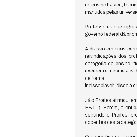
do ensino básico, técni
mantidos pelas universi
Professores que ingres
governo federal dá prio
A divisão em duas carr
reivindicações dos pro
categoria de ensino. “
exercem a mesma ativid
de forma
indissociável”, disse a
Já o Proifes afirmou, e
EBTT). Porém, a entida
segundo o Proifes, pr
docentes desta categor
O secretário de Educa