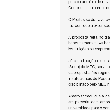
para o exercício de at
Com isso, cria barreiras 
O Proifes se diz favorá
faz com que a extensão 
A proposta feita no di
horas semanais, 40 hor
instituições ou empresa
Já a dedicação exclus
(Sesu) do MEC, serve p
da proposta, “no regim
Institucionais de Pesqu
disciplinado pelo MEC no
Amaro afirmou que a ide
em parceria com empre
universidade para o co