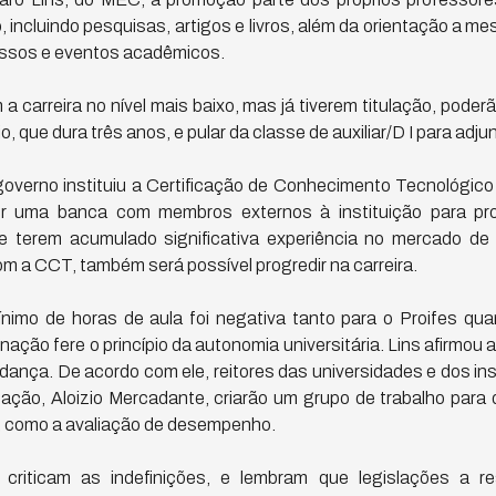
 incluindo pesquisas, artigos e livros, além da orientação a m
essos e eventos acadêmicos.
 a carreira no nível mais baixo, mas já tiverem titulação, poder
, que dura três anos, e pular da classe de auxiliar/D I para adjunt
overno instituiu a Certificação de Conhecimento Tecnológic
or uma banca com membros externos à instituição para pro
de terem acumulado significativa experiência no mercado de
m a CCT, também será possível progredir na carreira.
imo de horas de aula foi negativa tanto para o Proifes qua
nação fere o princípio da autonomia universitária. Lins afirmou
ança. De acordo com ele, reitores das universidades e dos ins
ação, Aloizio Mercadante, criarão um grupo de trabalho para d
, como a avaliação de desempenho.
 criticam as indefinições, e lembram que legislações a re