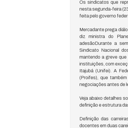
Os sindicatos que rep
nesta segunda-feira (2
feita pelo governo feder
Mercadante prega diálo
diz ministra do Pla
adesãoDurante a sema
Sindicato Nacional do
mantendo a greve que 
instituições, com exceç
Itajubá (Unifei). A Fe
(Proifes), que também
negociações antes de le
Veja abaixo detalhes so
definição e estrutura da
Definição das carreir
docentes em duas careir