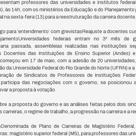
resentam professores das universidades e institutos federa
3), às 14h, com os ministérios da Educação e do Planejamento 
al na sexta-feira (13) para a reestruturação da carreira docente
go para ‘entendimento’ com grevistasReajuste a docentes cust
nejamentoUniversidades federais entram no 3º mês de 
na passada, assembleias realizadas nas instituições se
s Docentes das Instituições de Ensino Superior (Andes) e 
começou em 17 de maio, com a adesão de 20 universidades, 
ão da Universidade Federal do Rio Grande do Norte (UFRN) e a
deração de Sindicatos de Professores de Instituições Fede
 participa das negociações com o governo, se posicionou 
var a proposta à votação.
bre a proposta do governo e as análises feitas pelos dois sind
s carreiras, o regime de trabalho, a progressão na carreira e a 
asDenominada de Plano de Carreiras de Magistério Federal
as: magistério superior federal (MS), para professores das uni