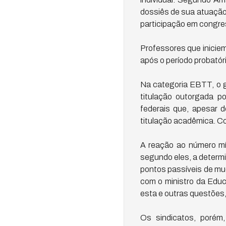
dossiês de sua atuação,
participação em congr
Professores que iniciem
após o período probatório
Na categoria EBTT, o g
titulação outorgada p
federais que, apesar 
titulação acadêmica. Co
A reação ao número mín
segundo eles, a determi
pontos passíveis de mud
com o ministro da Educ
esta e outras questões
Os sindicatos, porém,