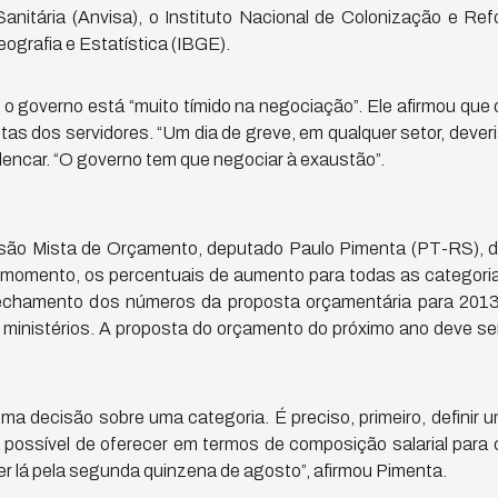
Sanitária (Anvisa), o Instituto Nacional de Colonização e Ref
Geografia e Estatística (IBGE).
o governo está “muito tímido na negociação”. Ele afirmou que
tas dos servidores. “Um dia de greve, em qualquer setor, deveri
Alencar. “O governo tem que negociar à exaustão”.
são Mista de Orçamento, deputado Paulo Pimenta (PT-RS), d
e momento, os percentuais de aumento para todas as categoria
fechamento dos números da proposta orçamentária para 2013,
ministérios. A proposta do orçamento do próximo ano deve s
 decisão sobre uma categoria. É preciso, primeiro, definir um v
á possível de oferecer em termos de composição salarial para 
r lá pela segunda quinzena de agosto”, afirmou Pimenta.