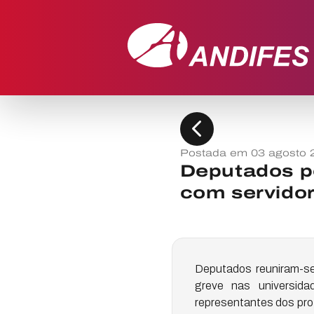
chevron_left
Postada em 03 agosto 
Deputados p
com servido
Deputados reuniram-se 
greve nas universid
representantes dos pro