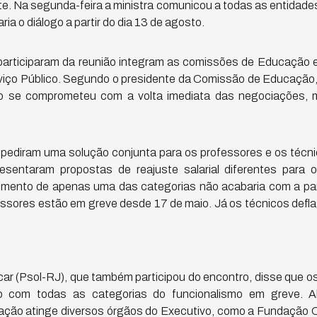
e. Na segunda-feira a ministra comunicou a todas as entidades
ia o diálogo a partir do dia 13 de agosto.
articiparam da reunião integram as comissões de Educação e 
viço Público. Segundo o presidente da Comissão de Educaçã
ão se comprometeu com a volta imediata das negociações, 
diram uma solução conjunta para os professores e os técni
resentaram propostas de reajuste salarial diferentes para
imento de apenas uma das categorias não acabaria com a pa
essores estão em greve desde 17 de maio. Já os técnicos def
ar (Psol-RJ), que também participou do encontro, disse que o
o com todas as categorias do funcionalismo em greve. A
isação atinge diversos órgãos do Executivo, como a Fundação 